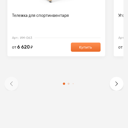
Тележка для спортинвентаря
Угол
Арт.: ИМ-063
Арт.:
6 620
8
от
₽
от
Купить