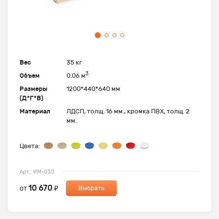
Вес
35 кг
3
Объем
0.06 м
Размеры
1200*440*640 мм
(Д*Г*В)
Материал
ЛДСП, толщ. 16 мм., кромка ПВХ, толщ. 2
мм.
Цвета:
Арт.: ИМ-030
10 670
от
₽
Выбрать