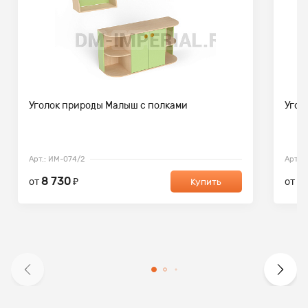
Уголок природы Малыш с полками
Угол
Арт.: ИМ-074/2
Арт.:
8 730
1
от
₽
от
Купить