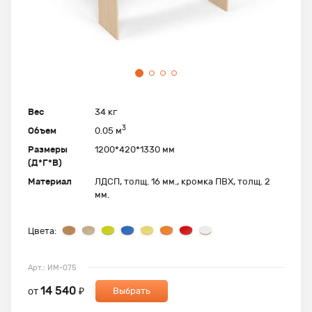
Вес
34 кг
3
Объем
0.05 м
Размеры
1200*420*1330 мм
(Д*Г*В)
Материал
ЛДСП, толщ. 16 мм., кромка ПВХ, толщ. 2
мм.
Цвета:
Арт.: ИМ-075
14 540
от
₽
Выбрать