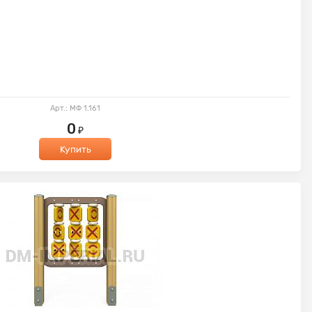
Арт.: МФ 1.161
0
₽
Купить