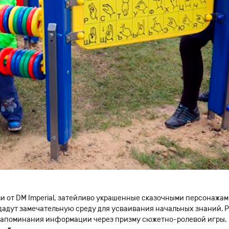
 от DM Imperial, затейливо украшенные сказочными персонажам
дут замечательную среду для усваивания начальных знаний. Раз
 запоминания информации через призму сюжетно-ролевой игры.