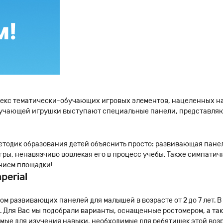
лекс тематически-обучающих игровых элементов, нацеленных н
 обучающей игрушки выступают специальные панели, представля
методик образования детей объяснить просто: развивающая пане
гры, ненавязчиво вовлекая его в процесс учебы. Также симпати
нием площадки!
erial
гом развивающих панелей для малышей в возрасте от 2 до 7 лет.
Для Вас мы подобрали варианты, оснащенные ростомером, а так
имые для изучения навыки, необходимые для ребятишек этой возр