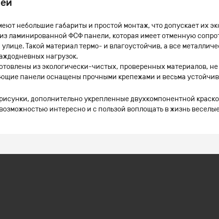
лей
еют небольшие габариты и простой монтаж, что допускает их э
 из ламинированной ФСФ панели, которая имеет отменную сопр
 улице. Такой материал термо- и влагоустойчив, а все металли
каждодневных нагрузок.
готовлены из экологически-чистых, проверенных материалов, не
ающие панели оснащены прочными крепежами и весьма устойчив
 рисунки, дополнительно укрепленные двухкомпонентной краско
 возможностью интересно и с пользой воплощать в жизнь веселы