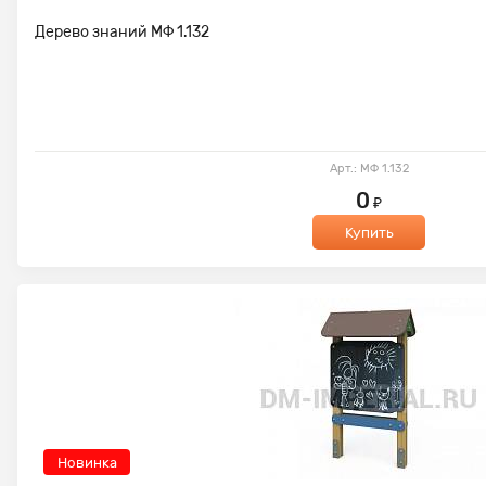
Дерево знаний МФ 1.132
Арт.: МФ 1.132
0
₽
Купить
Новинка