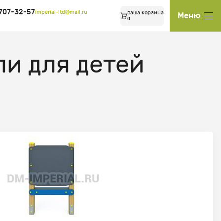
 707-32-57
imperial-ltd@mail.ru
ваша корзина
Меню
0
и для детей