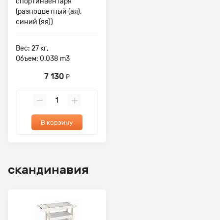
спортинвентаря
(разноцветный (ая),
синий (яя))
Вес: 27 кг,
Объем: 0.038 m3
7 130
₽
В корзину
скандинавия