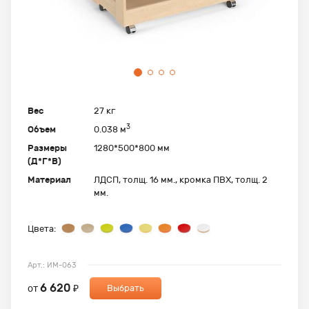
Вес
27 кг
3
Объем
0.038 м
Размеры
1280*500*800 мм
(Д*Г*В)
Материал
ЛДСП, толщ. 16 мм., кромка ПВХ, толщ. 2
мм.
Цвета:
Арт.: ИМ-063
6 620
от
₽
Выбрать