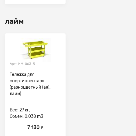
лайм
Арт.: ИМ-063-Б
Тележка для
спортинвентаря
(разноцветный (ая),
лайм)
Вес: 27 кг,
Объем: 0.038 m3
7 130
₽