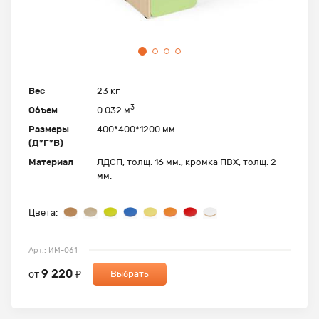
Вес
23 кг
3
Объем
0.032 м
Размеры
400*400*1200 мм
(Д*Г*В)
Материал
ЛДСП, толщ. 16 мм., кромка ПВХ, толщ. 2
мм.
Цвета:
Арт.: ИМ-061
9 220
от
₽
Выбрать