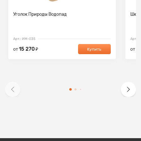
Уголок Природы Водопад
Шкаф
Арт.: ИМ-035
Арт.:
15 270
1
от
₽
от
Купить