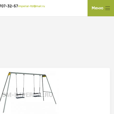
 707-32-57
imperial-ltd@mail.ru
Меню