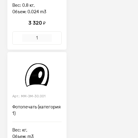
Вес: 0.8 кг,
Объем: 0.024 m3
3 320
₽
Арт.: ММ-ЭМ-30.001
Фотопечать (категория
1)
Вес: кг,
Объем: m3