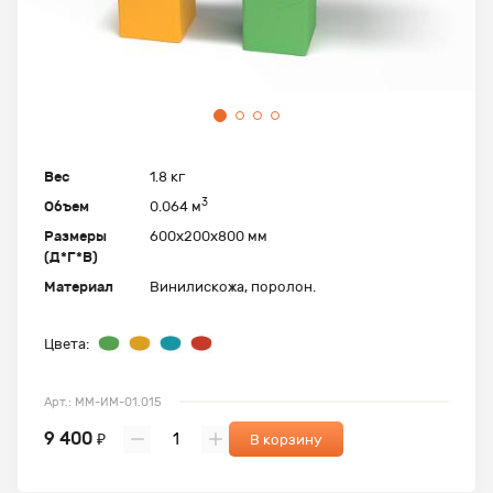
Вес
1.8 кг
3
Объем
0.064 м
Размеры
600х200х800 мм
(Д*Г*В)
Материал
Винилискожа, поролон.
Цвета:
Арт.: ММ-ИМ-01.015
9 400
₽
В корзину