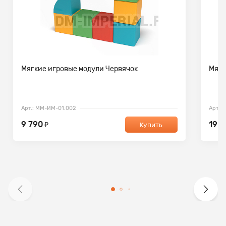
Мягкие игровые модули Червячок
Мягк
Арт.: ММ-ИМ-01.002
Арт.:
9 790
19 3
₽
Купить