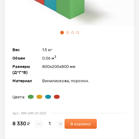
Вес
1.5 кг
3
Объем
0.06 м
Размеры
800х200х800 мм
(Д*Г*В)
Материал
Винилискожа, поролон.
Цвета:
Арт.: ММ-ИМ-01.003
8 330
₽
В корзину