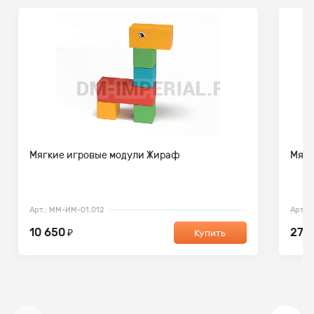
Мягкие игровые модули Жираф
Мягк
Арт.: ММ-ИМ-01.012
Арт.:
10 650
27 
₽
Купить