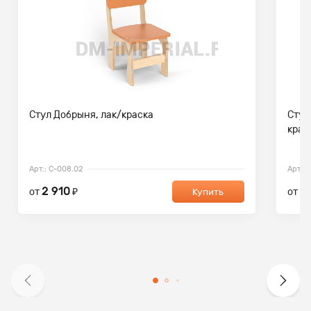
Стул Добрыня, лак/краска
Стул
крас
Арт.: С-008.02
Арт.: 
2 910
3
от
₽
от
Купить