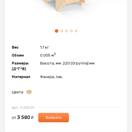
Вес
1.7 кг
3
Объем
0.005 м
Размеры
Высота, мм: 220 (0группа) мм
(Д*Г*В)
Материал
Фанера, лак.
Цвета:
Арт.: С-030.01
3 580
от
₽
Выбрать