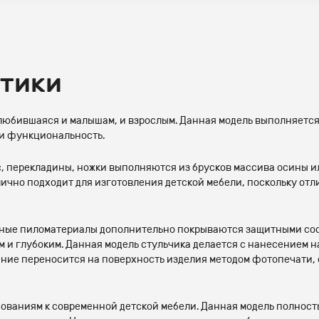
стики
полюбившаяся и малышам, и взрослым. Данная модель выполняет
 и функциональность.
, перекладины, ножки выполняются из брусков массива осины или
тлично подходит для изготовления детской мебели, поскольку о
ые пиломатериалы дополнительно покрываются защитными соста
м и глубоким. Данная модель стульчика делается с нанесением 
ение переносится на поверхность изделия методом фотопечати, о
бованиям к современной детской мебели. Данная модель полнос