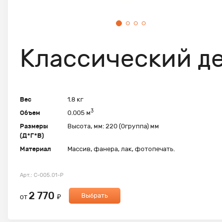
Классический д
Вес
1.8 кг
3
Объем
0.005 м
Размеры
Высота, мм: 220 (0группа) мм
(Д*Г*В)
Материал
Массив, фанера, лак, фотопечать.
Арт.: С-005.01-Р
2 770
Выбрать
от
₽