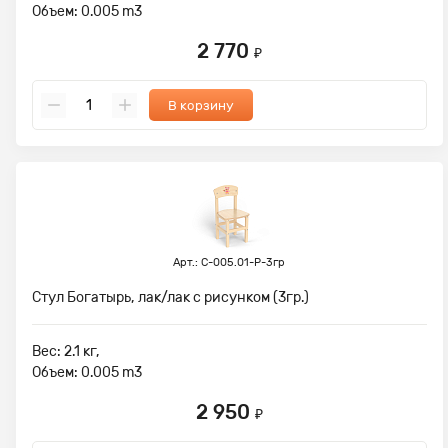
Объем: 0.005 m3
2 770
₽
В корзину
Арт.: С-005.01-Р-3гр
Стул Богатырь, лак/лак с рисунком (3гр.)
Вес: 2.1 кг,
Объем: 0.005 m3
2 950
₽