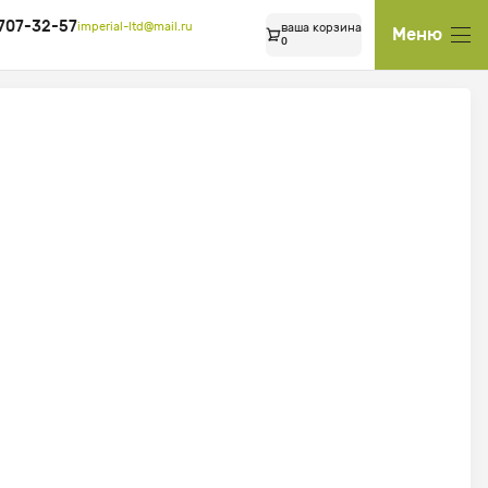
 707-32-57
imperial-ltd@mail.ru
ваша корзина
Меню
0