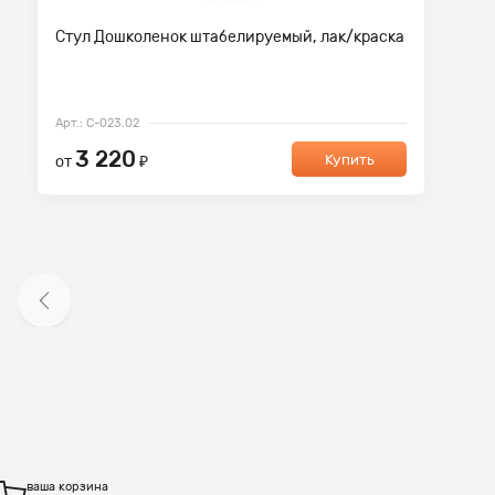
Стул Дошколенок штабелируемый, лак/краска
Арт.: С-023.02
3 220
Купить
от
₽
ваша корзина