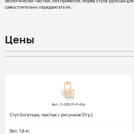
экологически-чистые, без примесей. Форма стула удобная для
самостоятельно передвигать ее.
Цены
Арт.: С-005.01-Р-0гр
Стул Богатырь, лак/лак с рисунком (0гр.)
Вес: 1.8 кг,