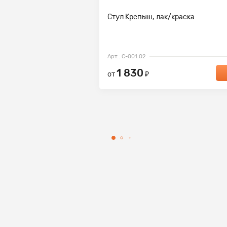
Стул Крепыш, лак/краска
Арт.: С-001.02
1 830
от
₽