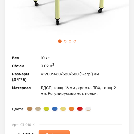
Вес
10 кг
3
Объем
0.02 м
Размеры
Ф 900*460/520/580 (1-3гр.) мм
(Д*Г*В)
Материал
ЛДСП, толщ. 16 мм., кромка ПВХ, толщ. 2
мм. Регулируемые мет. ножки.
Цвета:
Арт.: СТ-010-К