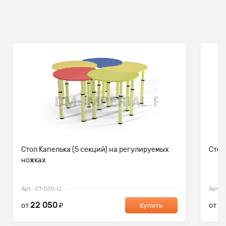
Стол Капелька (5 секций) на регулируемых
Стол
ножках
Арт.: СТ-035-Ц
Арт.: 
22 050
1
от
₽
от
Купить