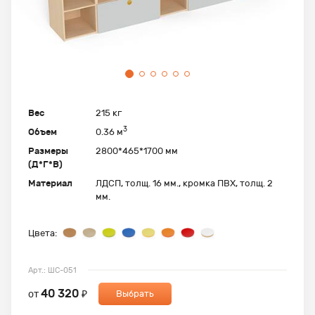
Вес
215 кг
3
Объем
0.36 м
Размеры
2800*465*1700 мм
(Д*Г*В)
Материал
ЛДСП, толщ. 16 мм., кромка ПВХ, толщ. 2
мм.
Цвета:
Арт.: ШС-051
40 320
от
₽
Выбрать