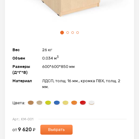
Вес
26 кг
3
Объем
0.034 м
Размеры
600*600*850 мм
(Д*Г*В)
Материал
ЛДСП, толщ. 16 мм., кромка ПВХ, толщ. 2
мм.
Цвета:
Арт.: КМ-001
9 620
от
₽
Выбрать