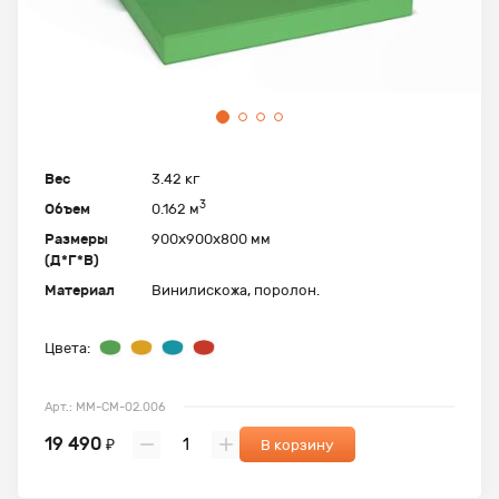
Вес
3.42 кг
3
Объем
0.162 м
Размеры
900х900х800 мм
(Д*Г*В)
Материал
Винилискожа, поролон.
Цвета:
Арт.: ММ-СМ-02.006
19 490
₽
В корзину