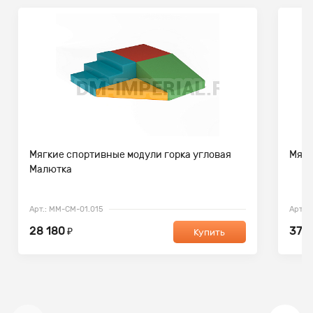
Мягкие спортивные модули горка угловая
Мягк
Малютка
Арт.: ММ-СМ-01.015
Арт.:
28 180
37 
₽
Купить