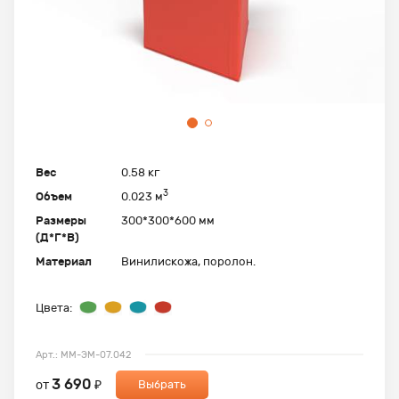
Вес
0.58 кг
3
Объем
0.023 м
Размеры
300*300*600 мм
(Д*Г*В)
Материал
Винилискожа, поролон.
Цвета:
Арт.: ММ-ЭМ-07.042
3 690
от
₽
Выбрать