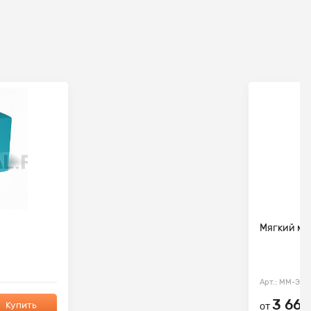
Мягкий мод
Арт.: ММ-ЭМ-
3 660
Купить
от