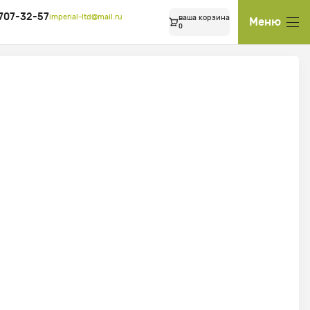
 707-32-57
imperial-ltd@mail.ru
ваша корзина
Меню
0