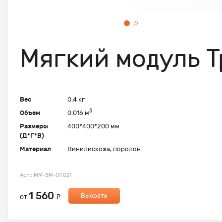
Мягкий модуль Т
Вес
0.4 кг
3
Объем
0.016 м
Размеры
400*400*200 мм
(Д*Г*В)
Материал
Винилискожа, поролон.
Арт.: ММ-ЭМ-07.021
1 560
Выбрать
от
₽