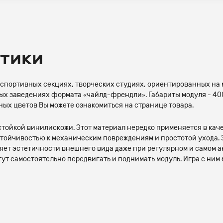
стики
 спортивных секциях, творческих студиях, ориентированных на 
ых заведениях формата «чайлд-френдли». Габариты модуля - 400
ых цветов Вы можете ознакомиться на странице товара.
стойкой винилискожи. Этот материал нередко применяется в кач
стойчивостью к механическим повреждениям и простотой ухода. Э
ряет эстетичности внешнего вида даже при регулярном и самом 
гут самостоятельно передвигать и поднимать модуль. Игра с ним