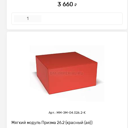
3 660
₽
Арт.: ММ-ЭМ-04.026.2-К
Мягкий модуль Призма 26.2 (красный (ая))