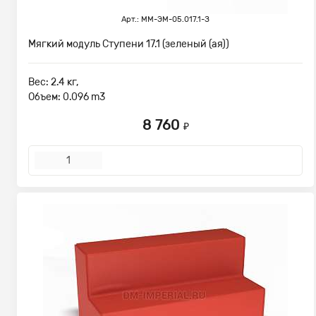
Арт.: ММ-ЭМ-05.017.1-З
Мягкий модуль Ступени 17.1 (зеленый (ая))
Вес: 2.4 кг,
Объем: 0.096 m3
8 760
₽