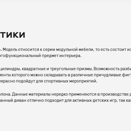
стики
Модель относится к серии модульной мебели, то есть состоит и
ногофункциональный предмет интерьера.
илиндры, квадратные и треугольные призмы. Возможность разбир
лементы которого можно складывать в различные причудливые фиг
екрасно подойдут для спортивных мероприятий.
лона. Данные материалы нередко применяются в производстве д
нный диван отлично подходит для активных детских игр, так как