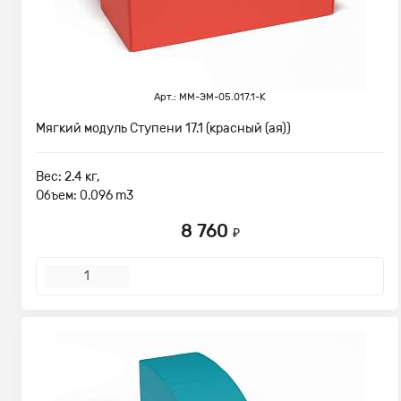
Арт.: ММ-ЭМ-05.017.1-К
Мягкий модуль Ступени 17.1 (красный (ая))
Вес: 2.4 кг,
Объем: 0.096 m3
8 760
₽