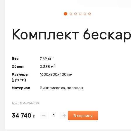
Комплект беска
Вес
7.69 кг
3
Объем
0.338 м
Размеры
1600х800х400 мм
(Д*Г*В)
Материал
Винилискожа, поролон.
Арт.: ММ-ММ-029
34 740
В корзину
₽