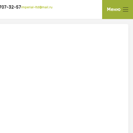
 707-32-57
imperial-ltd@mail.ru
Меню