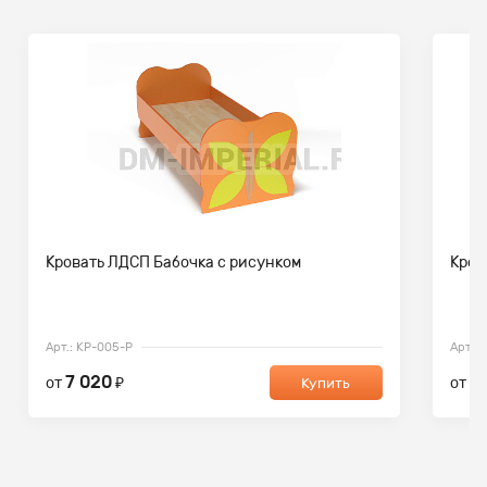
Кровать ЛДСП Бабочка с рисунком
Кров
Арт.: КР-005-Р
Арт.: 
7 020
7
от
₽
от
Купить