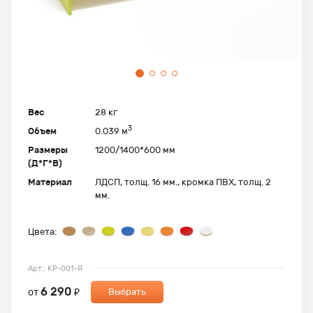
Вес
28 кг
3
Объем
0.039 м
Размеры
1200/1400*600 мм
(Д*Г*В)
Материал
ЛДСП, толщ. 16 мм., кромка ПВХ, толщ. 2
мм.
Цвета:
Арт.: КР-001-Я
6 290
от
₽
Выбрать