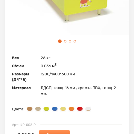
Вес
26 кг
3
Объем
0.036 м
Размеры
1200/1400*600 мм
(Д*Г*В)
Материал
ЛДСП, толщ. 16 мм., кромка ПВХ, толщ. 2
мм.
Цвета:
Арт.: КР-002-Р