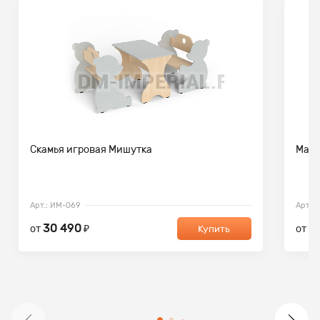
Скамья игровая Мишутка
Мага
Арт.: ИМ-069
Арт.: 
30 490
1
от
₽
от
Купить