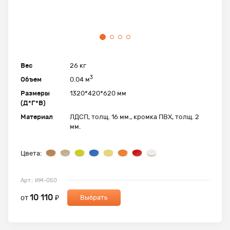
Вес
26 кг
3
Объем
0.04 м
Размеры
1320*420*620 мм
(Д*Г*В)
Материал
ЛДСП, толщ. 16 мм., кромка ПВХ, толщ. 2
мм.
Цвета:
Арт.: ИМ-050
10 110
от
₽
Выбрать