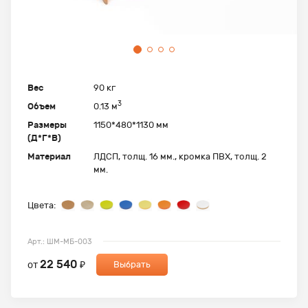
Вес
90 кг
3
Объем
0.13 м
Размеры
1150*480*1130 мм
(Д*Г*В)
Материал
ЛДСП, толщ. 16 мм., кромка ПВХ, толщ. 2
мм.
Цвета:
Арт.: ШМ-МБ-003
22 540
от
₽
Выбрать