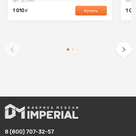
Арт.: ДС-0961
Арт.: 
1 010
1 09
₽
Купить
8 (800) 707-32-57